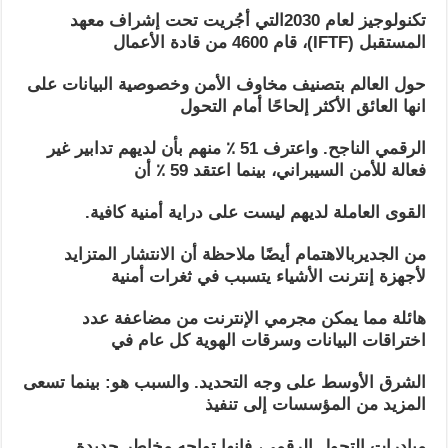
تكنولوجيز لعام 2030التي أجُريت تحت إشراف معهد
المستقبل (IFTF)، قام 4600 من قادة الأعمال
حول العالم بتصنيف مخاوف الأمن وخصوصية البيانات على
انها العائق الأكثر إلحاحًا أمام التحول
الرقمي الناجح. واعترف 51 ٪ منهم بأن لديهم تدابير غير
فعالة للأمن السيبراني، بينما اعتقد 59 ٪ أن
القوى العاملة لديهم ليست على دراية أمنية كافية.
من الجديربالاهتمام أيضًا ملاحظة أن الانتشار المتزايد
لأجهزة إنترنت الأشياء يتسبب في ثغرات أمنية
هائلة مما يمكن مجرمي الإنترنت من مضاعفة عدد
اختراقات البيانات وسرقات الهوية كل عام في
الشرق الأوسط على وجه التحديد. والسبب هو: بينما تسعى
المزيد من المؤسسات إلى تنفيذ
مبادرات التحول الرقمي، فإنها تواجه مخاطر جديدة