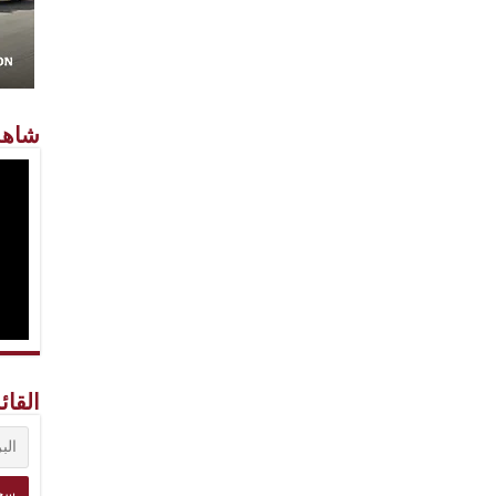
شاهد
القائ