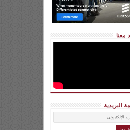
 معنا
مة البريدية