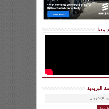
 معنا
مة البريدية