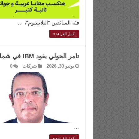
فئة السائقين “البلاتينيوم”، …
أكمل القراءة »
تامر الخولي يقود IBM في شمال شرق أفريقيا
يونيو 30, 2026
شركات
0
…
أكمل القراءة »