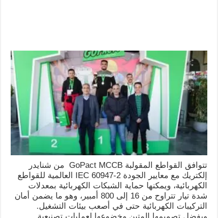
تتوافق القواطع المقولبة GoPact MCCB من شنايدر
إلكتريك مع معايير الجودة IEC 60947-2 العالمية للقواطع
الكهربائية، ويمكنها حماية الشبكات الكهربائية بمعدلات
شدة تيار تتراوح من 16 إلى 800 أمبير، وهو ما يضمن أمان
التركيبات الكهربائية حتى في أصعب بيئات التشغيل.
وبفضل تصميمها المتين وخضوعها لعمليات تصنيعية