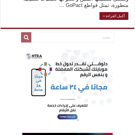
متطورة، تمثل قواطع GoPact …
أكمل القراءة »