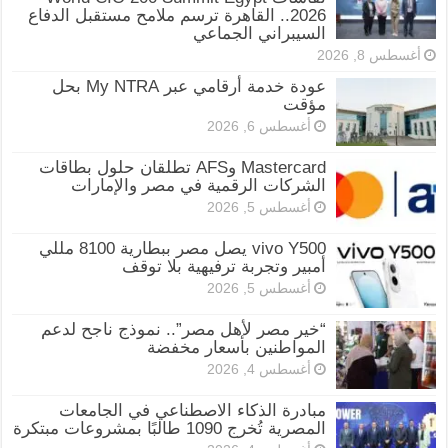
2026.. القاهرة ترسم ملامح مستقبل الدفاع
السيبراني الجماعي
أغسطس 8, 2026
عودة خدمة أرقامي عبر My NTRA بحل
مؤقت
أغسطس 6, 2026
Mastercard وAFS تطلقان حلول بطاقات
الشركات الرقمية في مصر والإمارات
أغسطس 5, 2026
vivo Y500 يصل مصر ببطارية 8100 مللي
أمبير وتجربة ترفيهية بلا توقف
أغسطس 5, 2026
“خير مصر لأهل مصر”.. نموذج ناجح لدعم
المواطنين بأسعار مخفضة
أغسطس 4, 2026
مبادرة الذكاء الاصطناعي في الجامعات
المصرية تُخرج 1090 طالبًا بمشروعات مبتكرة