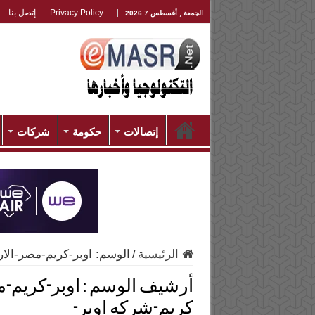
Privacy Policy
إتصل بنا
الجمعة , أغسطس 7 2026
إتصالات
حكومة
شركات
الرئيسية
/
الوسم:
اوبر-كريم-مصر-الار
أرشيف الوسم :
اوبر-كريم-م
كريم-شركه اوبر-