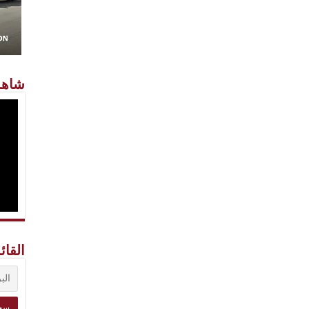
شاهد
القائ