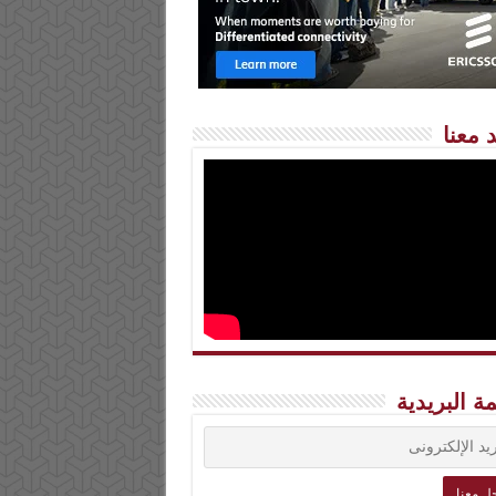
 معنا
مة البريدية