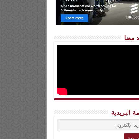
 معنا
مة البريدية