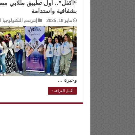
“اكفل”.. أول تطبيق طلابي مصري
بشفافية واستدامة
مايو 18, 2025
إنترنت
,
التكنولوجيا ا
وخبرة …
أكمل القراءة »