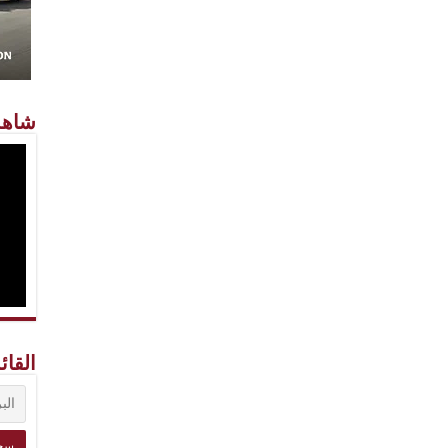
شاهد
القائ