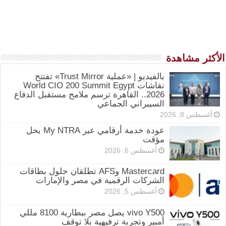
الأكثر مشاهدة
بالفيديو | «عملية Trust Mirror» تفتتح
نقاشات World CIO 200 Summit Egypt
2026.. القاهرة ترسم ملامح مستقبل الدفاع
السيبراني الجماعي
أغسطس 8, 2026
عودة خدمة أرقامي عبر My NTRA بحل
مؤقت
أغسطس 6, 2026
Mastercard وAFS تطلقان حلول بطاقات
الشركات الرقمية في مصر والإمارات
أغسطس 5, 2026
vivo Y500 يصل مصر ببطارية 8100 مللي
أمبير وتجربة ترفيهية بلا توقف