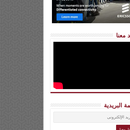
 معنا
مة البريدية