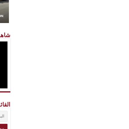
شاهد
القائ