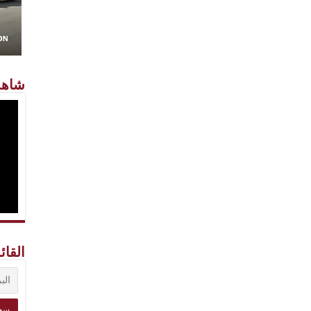
شاهد
القائ