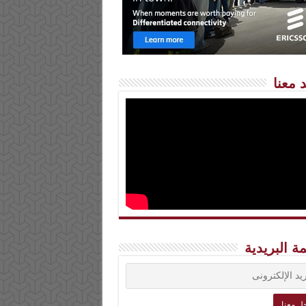
 معنا
مة البريدية