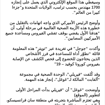
وسيغطي هذا الموقع الإلكتروني الذي يعمل على إنجازه
1700 مهندس بحسب ترامب، الولايات المتحدة و”جزءا
كبيرا من العالم”.
وأوضح الرئيس الأميركي الذي واجه اتهامات بالتقليل من
خطورة هذه الأزمة الصحية العالمية في مرحلة أولى، أن
“هدفنا الأول يقضي بوقف تفشي الفيروس ومساعدة جميع
الأميركيين المصابين”.
وأكدت “جوجل” في تغريدة عبر “تويتر” هذه المعلومة
قائلة “نطوّر أداة للمساعدة في فرز الأشخاص
الذين يحتاجون للخضوع إلى فحص الكشف عن الإصابة
بفيروس كورونا كوفيد – 19″
وقد كُلفت “فيريلي”، الوحدة الصحية في مجموعة
“ألفابت” المالكة لـ”غوغل”، إنجاز هذه المهمة.
وأوضحت “غوغل” أن “فيريلي بدأت المراحل الأولى
لتطوير (الموقع)
وهي تعتزم المباشرة بتجربته في منطقة سان فرانسيسكو،