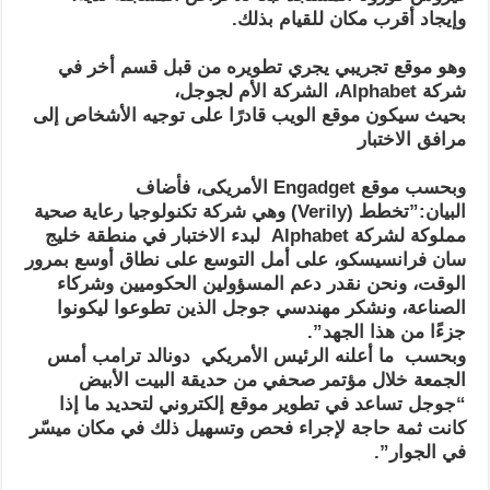
وإيجاد أقرب مكان للقيام بذلك.
وهو موقع تجريبي يجري تطويره من قبل قسم أخر في
شركة Alphabet، الشركة الأم لجوجل،
بحيث سيكون موقع الويب قادرًا على توجيه الأشخاص إلى
مرافق الاختبار
وبحسب موقع Engadget الأمريكى، فأضاف
البيان:”تخطط (Verily) وهي شركة تكنولوجيا رعاية صحية
مملوكة لشركة Alphabet لبدء الاختبار في منطقة خليج
سان فرانسيسكو، على أمل التوسع على نطاق أوسع بمرور
الوقت، ونحن نقدر دعم المسؤولين الحكوميين وشركاء
الصناعة، ونشكر مهندسي جوجل الذين تطوعوا ليكونوا
جزءًا من هذا الجهد”.
وبحسب ما أعلنه الرئيس الأمريكي دونالد ترامب أمس
الجمعة خلال مؤتمر صحفي من حديقة البيت الأبيض
“جوجل تساعد في تطوير موقع إلكتروني لتحديد ما إذا
كانت ثمة حاجة لإجراء فحص وتسهيل ذلك في مكان ميسّر
في الجوار”.