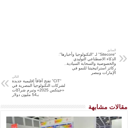
السابق
“Sitecore” لـ “التكنولوجيا وأخبارها”:
الذكاء الاصطناعي التوليدي
والخصوصية والسحابة السيادية..
ركائز استراتيجيتنا للنمو في
الإمارات ومصر
التالي
“CIT” تفتح آفاقاً إقليمية جديدة
لشركات التكنولوجيا المصرية في
«جيتكس 2025» وتبرم شراكات
بـ54 مليون دولار
مقالات مشابهة