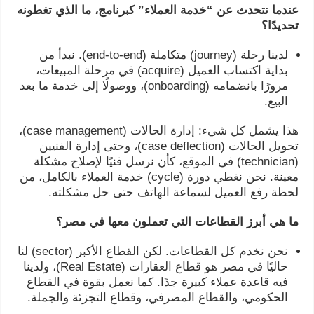
عندما نتحدث عن “خدمة العملاء” كبرنامج، ما الذي تغطونه
تحديدًا؟
لدينا رحلة (journey) متكاملة (end-to-end). نبدأ من
بداية اكتساب العميل (acquire) في مرحلة المبيعات،
مرورًا بانضمامه (onboarding)، ووصولًا إلى خدمة ما بعد
البيع.
هذا يشمل كل شيء: إدارة الحالات (case management)،
تحويل الحالات (case deflection)، وحتى إدارة الفنيين
(technician) في الموقع، كأن نرسل فنيًا لإصلاح مشكلة
معينة. نحن نغطي دورة (cycle) خدمة العملاء بالكامل، من
لحظة رفع العميل لسماعة الهاتف حتى حل مشكلته.
ما هي أبرز القطاعات التي تعملون معها في مصر؟
نحن نخدم كل القطاعات. لكن القطاع الأكبر (sector) لنا
حاليًا في مصر هو قطاع العقارات (Real Estate)، ولدينا
فيه قاعدة عملاء كبيرة جدًا. كما نعمل بقوة في القطاع
الحكومي، والقطاع المصرفي، وقطاع التجزئة والجملة.