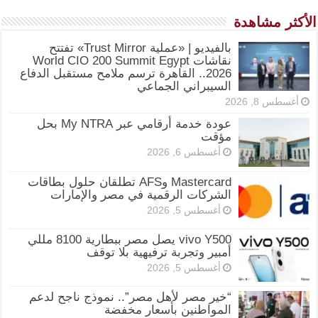
الأكثر مشاهدة
بالفيديو | «عملية Trust Mirror» تفتتح
نقاشات World CIO 200 Summit Egypt
2026.. القاهرة ترسم ملامح مستقبل الدفاع
السيبراني الجماعي
أغسطس 8, 2026
عودة خدمة أرقامي عبر My NTRA بحل
مؤقت
أغسطس 6, 2026
Mastercard وAFS تطلقان حلول بطاقات
الشركات الرقمية في مصر والإمارات
أغسطس 5, 2026
vivo Y500 يصل مصر ببطارية 8100 مللي
أمبير وتجربة ترفيهية بلا توقف
أغسطس 5, 2026
“خير مصر لأهل مصر”.. نموذج ناجح لدعم
المواطنين بأسعار مخفضة