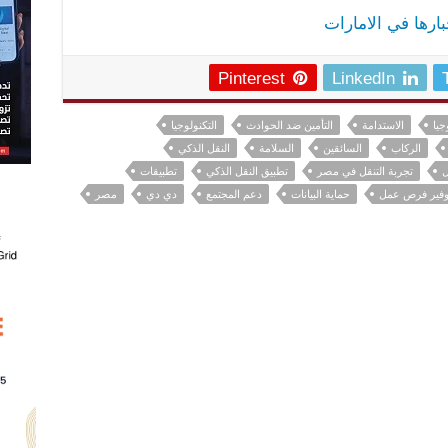
خبارها في الامارات
Pinterest
LinkedIn
جيا
الاستدامة
التأمين ضد الحوادث
التكنولوجيا
الركاب
السائقين
السلامة
النقل الذكي
ل
تجربة التنقل في مصر
تطبيق النقل الذكي
تطبيقات
وفير فرص عمل
حماية البيانات
دعم المجتمع
دي دي
مصر