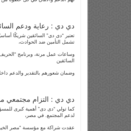
دي دي : رعاية ودعم السائ
تعتبر “دى دى” السائقين شريكًا أساسي
تشمل التأمين ضد الحوادث،
وساعات عمل مرنة، وبرنامج “الحريف
السائقين
وضمان شعورهم بالتقدير والدعم داخل
دي دي : التزام مجتمعي مب
كما تولي “دى دى” أهمية كبرى للمسؤو
لدعم المجتمع. في مصر،
عقدت شراكة مع مؤسسة “مصر الخير” لت