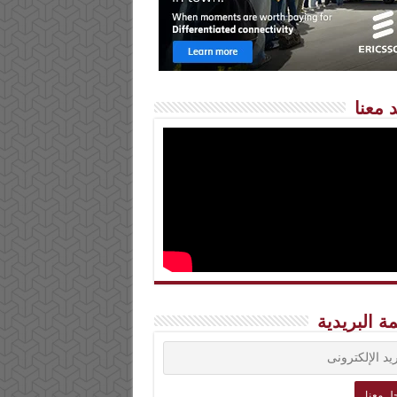
 معنا
مة البريدية