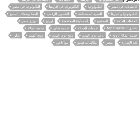
الاتصالات في مصر
التكنولوجيا
التكنولوجيا في افريقيا
التكنولوجيا في مصر
التكنولوجيا وأخبارها
التنمية المستدامة
الشمول الرقمي
الصمّ وضعاف السمع
العلاقات العامة
المجتمع
المساواة المجتمعية
اورنچ
اورنچ مصر
تطبيق MY ORANGE
خدمات العملاء
خدمة شاور
خدمة عملاء
خدمة عملاء ارونج
دعم ذوي الهمم
دمج ذوي الهمم
ذوي الهمم
شاور
لغة الإشارة
مصر
مكالمات فيديو
مها ناجي