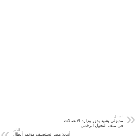
السابق
مدبولى يشيد بدور وزارة الاتصالات
فى ملف التحول الرقمى
التالي
أنديلا مصر تستضيف مؤتمر أبطال