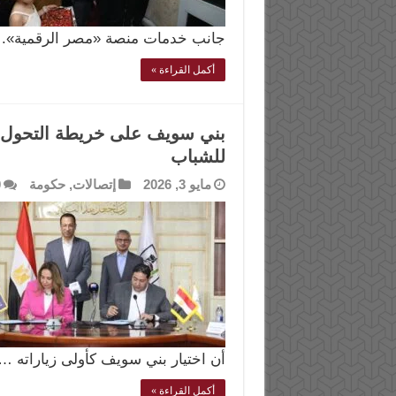
جانب خدمات منصة «مصر الرقمية». 
أكمل القراءة »
بني سويف على خريطة التحول 
للشباب
مايو 3, 2026
إتصالات
,
حكومة
0
أن اختيار بني سويف كأولى زياراته …
أكمل القراءة »