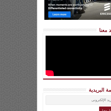
 معنا
مة البريدية