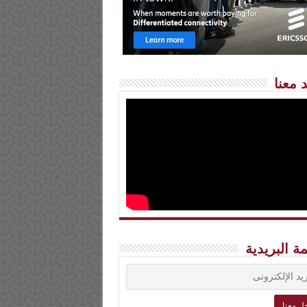
 معنا
مة البريدية