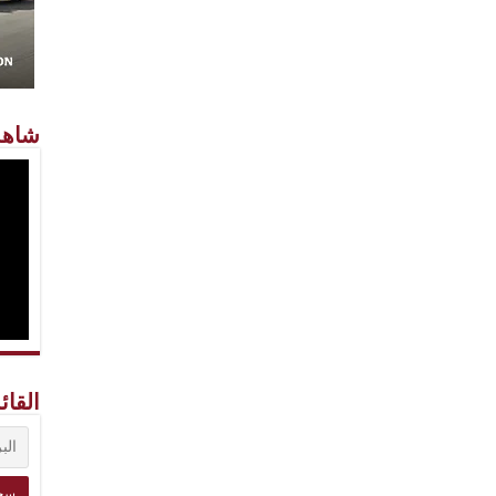
شاهد
القائ