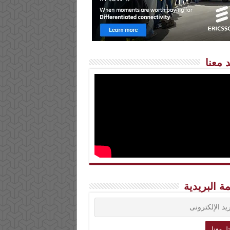
 معنا
مة البريدية