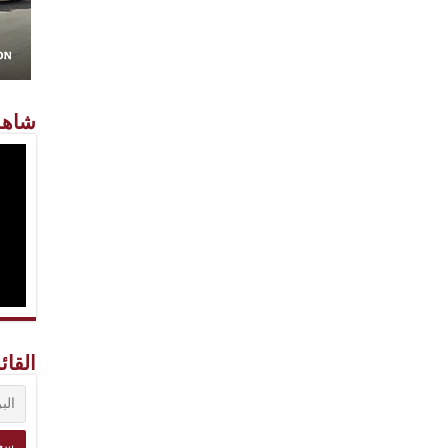
شاهد
القائ