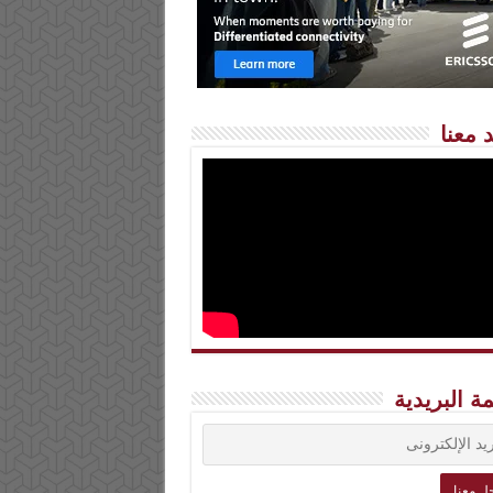
 معنا
مة البريدية