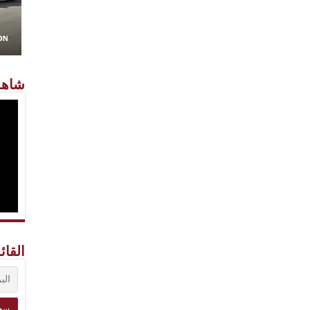
شاهد
القائ