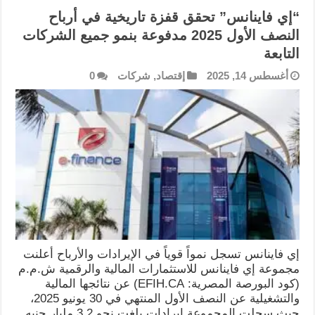
“إي فاينانس” تحقق قفزة تاريخية في أرباح
النصف الأول 2025 مدفوعة بنمو جميع الشركات
التابعة
أغسطس 14, 2025
إقتصاد
,
شركات
0
إي فاينانس تسجل نمواً قوياً في الإيرادات والأرباح أعلنت
مجموعة إي فاينانس للاستثمارات المالية والرقمية ش.م.م
(كود البورصة المصرية: EFIH.CA) عن نتائجها المالية
والتشغيلية عن النصف الأول المنتهي في 30 يونيو 2025،
حيث سجلت المجموعة إيرادات بلغت نحو 3.2 مليار جنيه