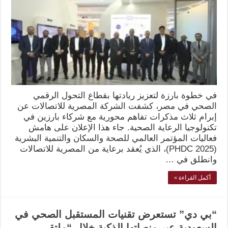
في خطوة بارزة لتعزيز ريادتها بقطاع التحول الرقمي
الصحي في مصر، كشفت الشركة المصرية للاتصالات عن
إبرام ثلاث مذكرات تفاهم محورية مع شركاء بارزين في
تكنولوجيا الرعاية الصحية. جاء هذا الإعلان على هامش
فعاليات المؤتمر العالمي للصحة والسكان والتنمية البشرية
(PHDC 2025)، الذي يُعقد برعاية من المصرية للاتصالات
وانطلق في …
أكمل القراءة »
“بي دي” تستعرض تقنيات المستقبل الصحي في
السعودية عبر منصاتها الذكية خلال “ملتقى