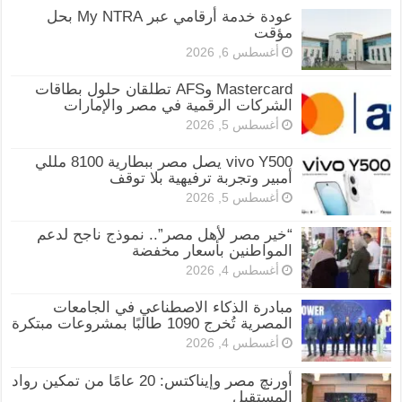
عودة خدمة أرقامي عبر My NTRA بحل
مؤقت
أغسطس 6, 2026
Mastercard وAFS تطلقان حلول بطاقات
الشركات الرقمية في مصر والإمارات
أغسطس 5, 2026
vivo Y500 يصل مصر ببطارية 8100 مللي
أمبير وتجربة ترفيهية بلا توقف
أغسطس 5, 2026
“خير مصر لأهل مصر”.. نموذج ناجح لدعم
المواطنين بأسعار مخفضة
أغسطس 4, 2026
مبادرة الذكاء الاصطناعي في الجامعات
المصرية تُخرج 1090 طالبًا بمشروعات مبتكرة
أغسطس 4, 2026
أورنچ مصر وإيناكتس: 20 عامًا من تمكين رواد
المستقبل