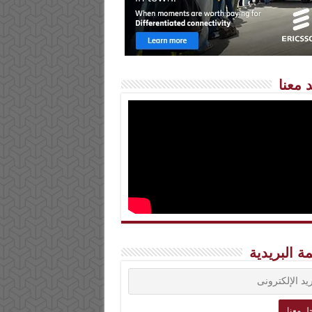
 معنا
مة البريدية