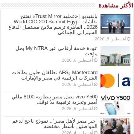
الأكثر مشاهدة
بالفيديو | «عملية Trust Mirror» تفتتح
نقاشات World CIO 200 Summit Egypt
2026.. القاهرة ترسم ملامح مستقبل الدفاع
السيبراني الجماعي
أغسطس 8, 2026
عودة خدمة أرقامي عبر My NTRA بحل
مؤقت
أغسطس 6, 2026
Mastercard وAFS تطلقان حلول بطاقات
الشركات الرقمية في مصر والإمارات
أغسطس 5, 2026
vivo Y500 يصل مصر ببطارية 8100 مللي
أمبير وتجربة ترفيهية بلا توقف
أغسطس 5, 2026
“خير مصر لأهل مصر”.. نموذج ناجح لدعم
المواطنين بأسعار مخفضة
أغسطس 4, 2026