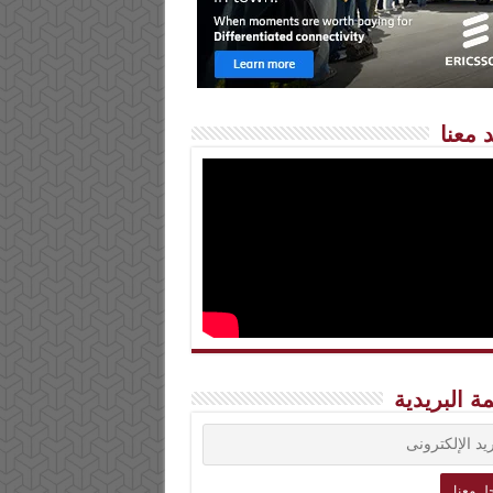
 معنا
مة البريدية