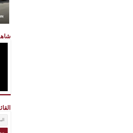
شاهد
القائ