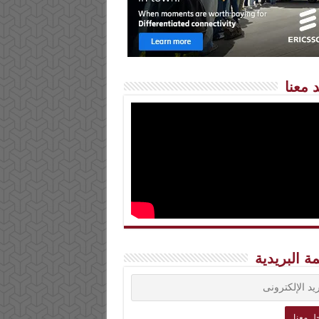
 معنا
مة البريدية