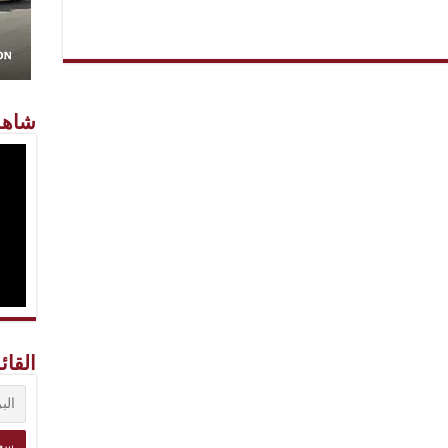
شاهد
القائ