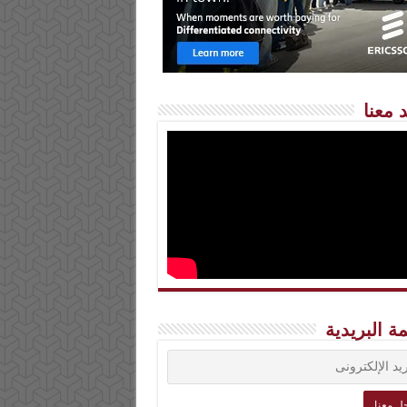
 معنا
مة البريدية