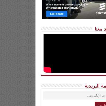
 معنا
مة البريدية