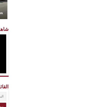
شاهد
القائ