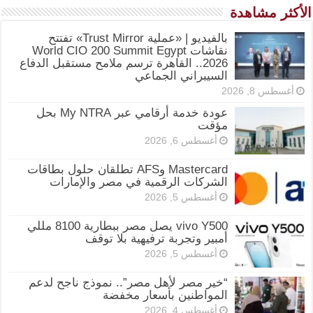
الأكثر مشاهدة
بالفيديو | «عملية Trust Mirror» تفتتح
نقاشات World CIO 200 Summit Egypt
2026.. القاهرة ترسم ملامح مستقبل الدفاع
السيبراني الجماعي
أغسطس 8, 2026
عودة خدمة أرقامي عبر My NTRA بحل
مؤقت
أغسطس 6, 2026
Mastercard وAFS تطلقان حلول بطاقات
الشركات الرقمية في مصر والإمارات
أغسطس 5, 2026
vivo Y500 يصل مصر ببطارية 8100 مللي
أمبير وتجربة ترفيهية بلا توقف
أغسطس 5, 2026
“خير مصر لأهل مصر”.. نموذج ناجح لدعم
المواطنين بأسعار مخفضة
أغسطس 4, 2026