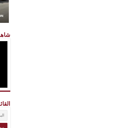
شاهد
القائ