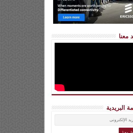
 معنا
مة البريدية