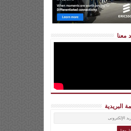
 معنا
مة البريدية