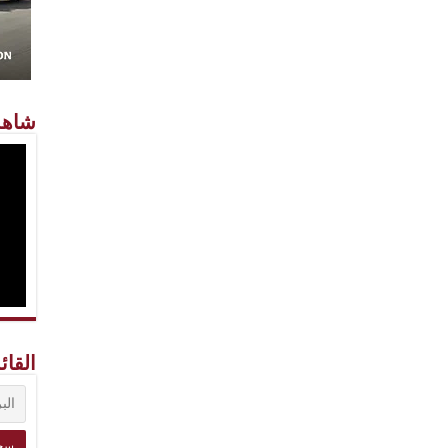
شاهد
القائ