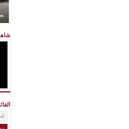
شاهد
القائ