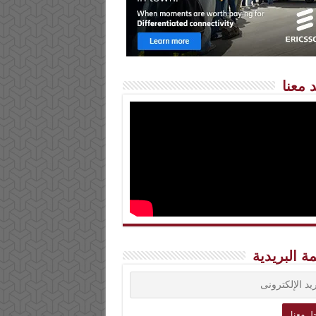
 معنا
مة البريدية