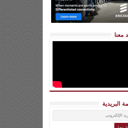
 معنا
مة البريدية