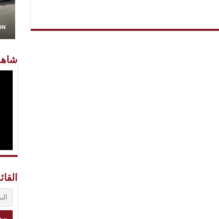
شاهد
القائ