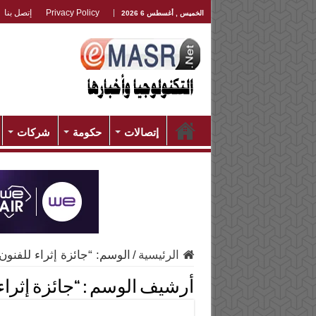
Privacy Policy
إتصل بنا
الخميس , أغسطس 6 2026
إتصالات
حكومة
شركات
الرئيسية
/
الوسم:
“جائزة إثراء للفنون” لع
أرشيف الوسم :
“جائزة إثراء ل