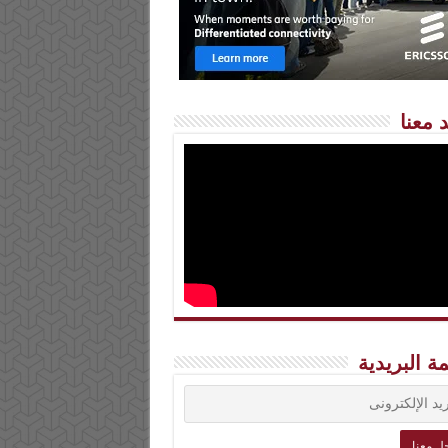
 معنا
مة البريدية