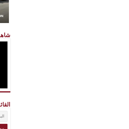
شاهد
القائ