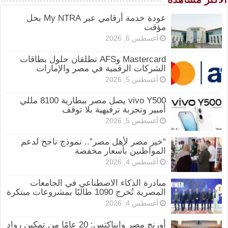
عودة خدمة أرقامي عبر My NTRA بحل
مؤقت
أغسطس 6, 2026
Mastercard وAFS تطلقان حلول بطاقات
الشركات الرقمية في مصر والإمارات
أغسطس 5, 2026
vivo Y500 يصل مصر ببطارية 8100 مللي
أمبير وتجربة ترفيهية بلا توقف
أغسطس 5, 2026
“خير مصر لأهل مصر”.. نموذج ناجح لدعم
المواطنين بأسعار مخفضة
أغسطس 4, 2026
مبادرة الذكاء الاصطناعي في الجامعات
المصرية تُخرج 1090 طالبًا بمشروعات مبتكرة
أغسطس 4, 2026
أورنچ مصر وإيناكتس: 20 عامًا من تمكين رواد