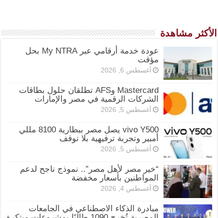
الأكثر مشاهدة
عودة خدمة أرقامي عبر My NTRA بحل
مؤقت
أغسطس 6, 2026
Mastercard وAFS تطلقان حلول بطاقات
الشركات الرقمية في مصر والإمارات
أغسطس 5, 2026
vivo Y500 يصل مصر ببطارية 8100 مللي
أمبير وتجربة ترفيهية بلا توقف
أغسطس 5, 2026
“خير مصر لأهل مصر”.. نموذج ناجح لدعم
المواطنين بأسعار مخفضة
أغسطس 4, 2026
مبادرة الذكاء الاصطناعي في الجامعات
المصرية تُخرج 1090 طالبًا بمشروعات مبتكرة