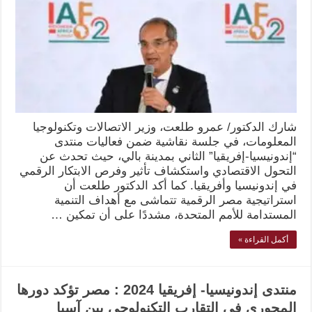
شارك الدكتور/ عمرو طلعت، وزير الاتصالات وتكنولوجيا
المعلومات، في جلسة نقاشية ضمن فعاليات منتدى
“إندونيسيا-إفريقيا” الثاني بمدينة بالي، حيث تحدث عن
التحول الاقتصادي واستكشاف تأثير وفرص الابتكار الرقمي
في إندونيسيا وأفريقيا. كما أكد الدكتور طلعت أن
استراتيجية مصر الرقمية تتماشى مع أهداف التنمية
المستدامة للأمم المتحدة، مشددًا على أن تمكين …
أكمل القراءة »
منتدى إندونيسيا- إفريقيا 2024 : مصر تؤكد دورها
المحوري في التقارب التكنولوجي بين آسيا