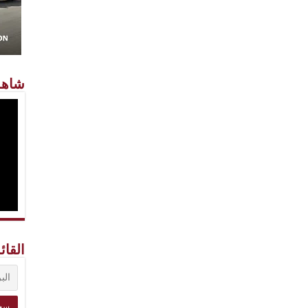
شاهد
القائ