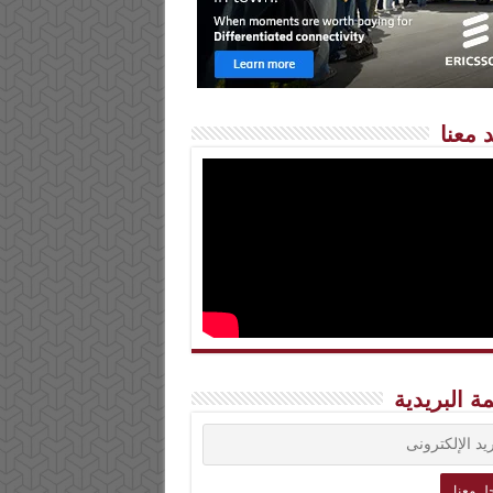
 معنا
مة البريدية