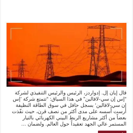
قال إيان إل. إدواردز، الرئيس والرئيس التنفيذي لشركة
“إس إن سي-لافالين” في هذا السياق: “تتمتع شركة ’إس
إن سي-لافالين‘ بسجل حافل في سوق الطاقة النظيفة
أرست أُسسه على مدى أكثر من نصف قرن، حيث نفّذت
بعضاً من أكثر مشاريع الربط البيني الكهربائي بالتيار
المستمر عالي الجهد تعقيداً حول العالم. ولضمان …