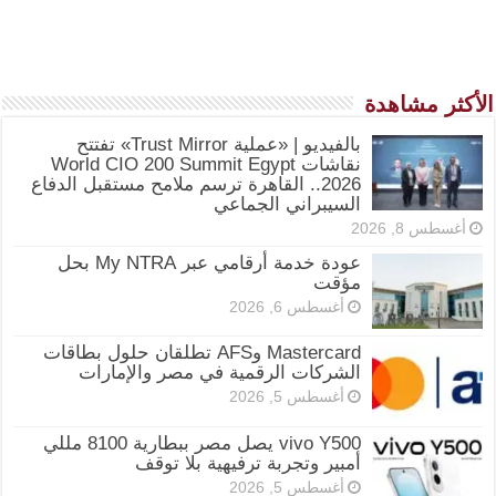
الأكثر مشاهدة
بالفيديو | «عملية Trust Mirror» تفتتح
نقاشات World CIO 200 Summit Egypt
2026.. القاهرة ترسم ملامح مستقبل الدفاع
السيبراني الجماعي
أغسطس 8, 2026
عودة خدمة أرقامي عبر My NTRA بحل
مؤقت
أغسطس 6, 2026
Mastercard وAFS تطلقان حلول بطاقات
الشركات الرقمية في مصر والإمارات
أغسطس 5, 2026
vivo Y500 يصل مصر ببطارية 8100 مللي
أمبير وتجربة ترفيهية بلا توقف
أغسطس 5, 2026