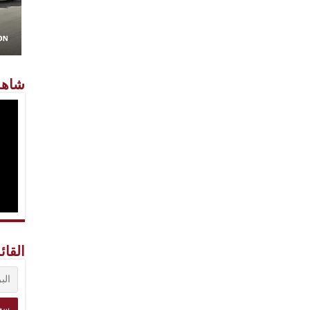
شاهد
القائ