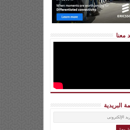
 معنا
مة البريدية