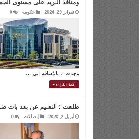
ومنافذ البريد على مستوى الجم
فبراير 29, 2024
حكومة
0
وجدت -، بالإضافة إلى …
أكمل القراءة »
طلعت : التعليم عن بعد بات ضر
أبريل 2, 2020
إتصالات
0