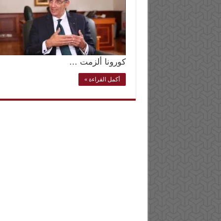
كورونا ألزمت …
أكمل القراءة »