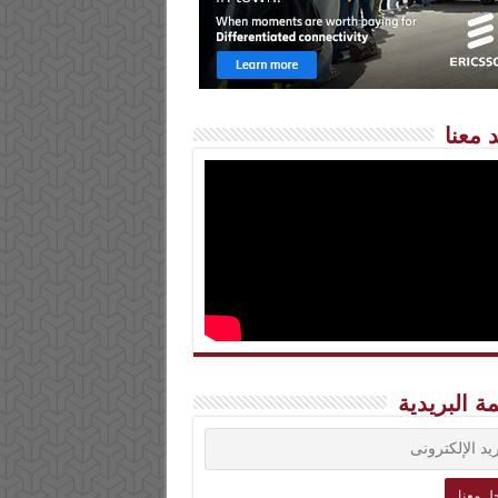
 معنا
مة البريدية