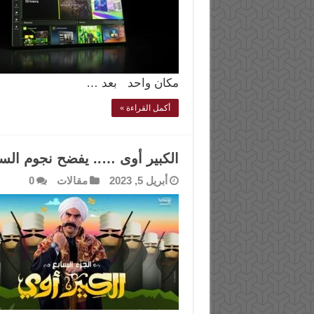
مكان واحد بعد …
أكمل القراءة »
الكبير أوى ….. يفضح نجوم السو
أبريل 5, 2023
مقالات
0