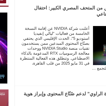
ديا استوديو 5” تنطلق من المتحف المصري الكبير: احتفال
ناعي
أعلنت شركة NVIDIA عن إقامة النسخة
الخامسة من فعاليات “ليالي إنفيديا
استوديو 5“، الحدث الإقليمي الذي يحتفي
بصنّاع المحتوى المبدعين ممن يستخدمون
تقنيات منصة NVIDIA Studio ووحدات
معالجة الرسوميات RTX المدعومة بالذكاء
الاصطناعي. وتنطلق هذه الفعالية المنتظرة
في 31 مايو 2025 من قلب القاهرة،
لتجمع …
راوي” لدعم صُنّاع المحتوى وإبراز هوية