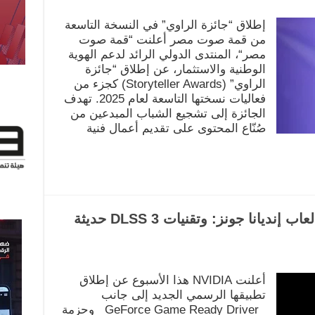
إطلاق “جائزة الراوي” في النسخة التاسعة
من قمة صوت مصر أعلنت “قمة صوت
مصر“، المنتدى الدولي الرائد لدعم الهوية
الوطنية والاستثمار، عن إطلاق “جائزة
الراوي” (Storyteller Awards) كجزء من
فعاليات نسختها التاسعة لعام 2025. تهدف
الجائزة إلى تشجيع الشباب المبدعين من
صُنّاع المحتوى على تقديم أعمال فنية
تطبيق NVIDIA الجديد وحزمة ألعاب إنديانا جونز: وتقنيات DLSS 3 حديثة
أعلنت NVIDIA هذا الأسبوع عن إطلاق
تطبيقها الرسمي الجديد إلى جانب
GeForce Game Ready Driver وحزمة