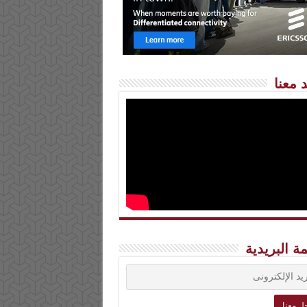
 معنا
مة البريدية