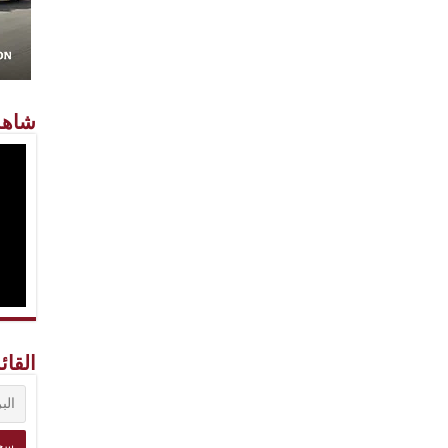
شاهد
القائ