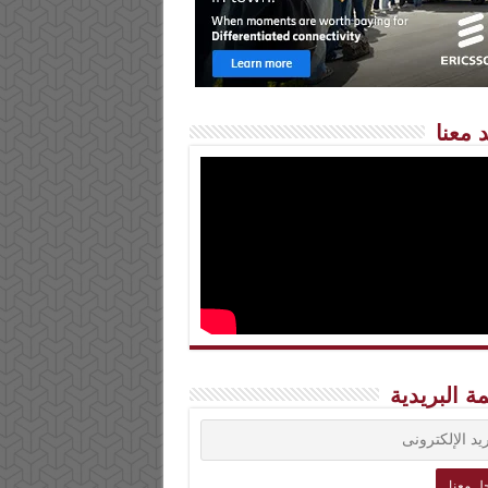
 معنا
مة البريدية