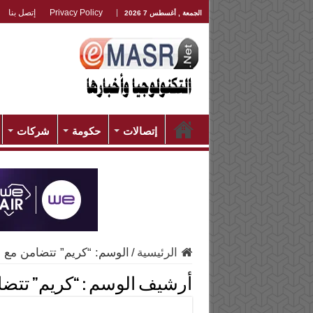
Privacy Policy
إتصل بنا
الجمعة , أغسطس 7 2026
إتصالات
حكومة
شركات
الرئيسية
/
الوسم:
“كريم” تتضامن مع ل
أرشيف الوسم :
“كريم” تتضا