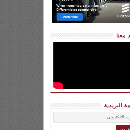
 معنا
مة البريدية