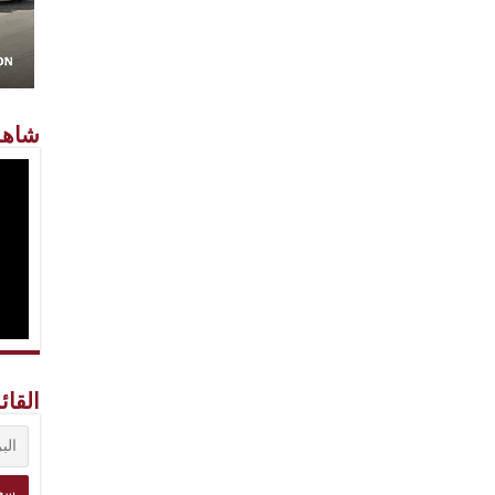
شاهد
القائ