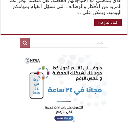
الذي يتماشى مع احتياجاتهم الخاصة، فإنّ منصتنا توفّر لكم
المزيد من الأفكار والوظائف التي تسهّل القيام بمهامكم
اليومية. ويمكن على …
أكمل القراءة »