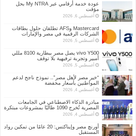
عودة خدمة أرقامي عبر My NTRA بحل
مؤقت
أغسطس 6, 2026
Mastercard وAFS تطلقان حلول بطاقات
الشركات الرقمية في مصر والإمارات
أغسطس 5, 2026
vivo Y500 يصل مصر ببطارية 8100 مللي
أمبير وتجربة ترفيهية بلا توقف
أغسطس 5, 2026
“خير مصر لأهل مصر”.. نموذج ناجح لدعم
المواطنين بأسعار مخفضة
أغسطس 4, 2026
مبادرة الذكاء الاصطناعي في الجامعات
المصرية تُخرج 1090 طالبًا بمشروعات مبتكرة
أغسطس 4, 2026
أورنچ مصر وإيناكتس: 20 عامًا من تمكين رواد
المستقبل