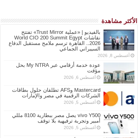
الأكثر مشاهدة
بالفيديو | «عملية Trust Mirror» تفتتح
نقاشات World CIO 200 Summit Egypt
2026.. القاهرة ترسم ملامح مستقبل الدفاع
السيبراني الجماعي
أغسطس 8, 2026
عودة خدمة أرقامي عبر My NTRA بحل
مؤقت
أغسطس 6, 2026
Mastercard وAFS تطلقان حلول بطاقات
الشركات الرقمية في مصر والإمارات
أغسطس 5, 2026
vivo Y500 يصل مصر ببطارية 8100 مللي
أمبير وتجربة ترفيهية بلا توقف
أغسطس 5, 2026