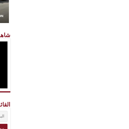
شاهد
القائ