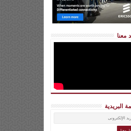
 معنا
مة البريدية