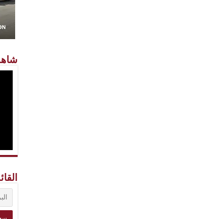
شاهد
القائ