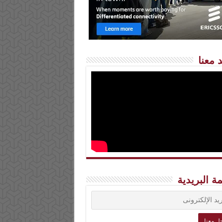
 معنا
مة البريدية