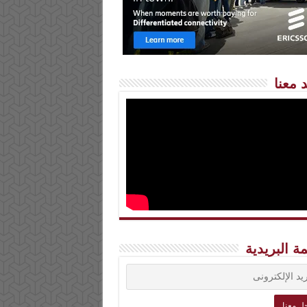
 معنا
مة البريدية