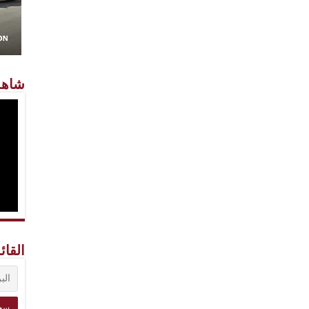
شاهد
القائ