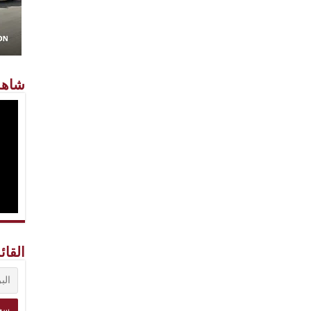
شاهد
القائ