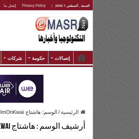
Privacy Policy
إتصل بنا
الجمعة , أغسطس 7 2026
إتصالات
حكومة
شركات
الرئيسية
/
الوسم:
هاشتاج FilmOnKwai
أرشيف الوسم :
هاشتاج FilmOnKwai