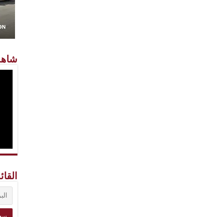
شاهد
القائ