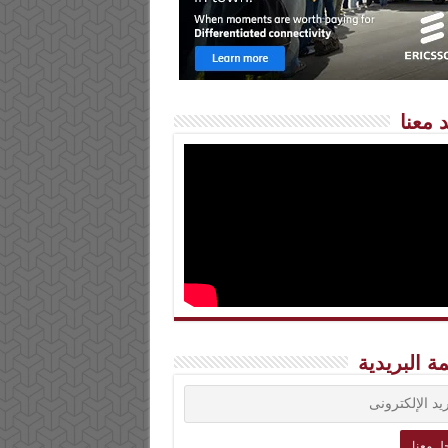
 معنا
مة البريدية